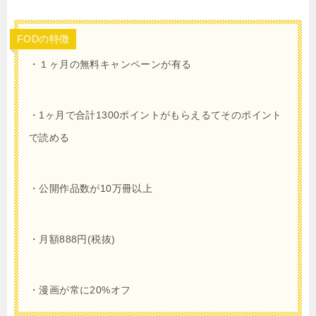
FODの特徴
・１ヶ月
の無料キャンペーンが有る
・
1
ヶ月で合計
1300
ポイントがもらえるてそのポイント
で読める
・公開作品数が10万冊以上
・月額
888
円(税抜)
・漫画が常に20%オフ