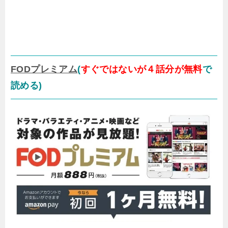
FODプレミアム
(
すぐではないが４
話分が無料
で
読める)