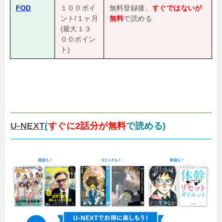
FOD
１００ポイ
無料登録後、
すぐではないが
ント/１ヶ月
無料
で読める
(最大１３
００ポイン
ト)
U-NEXT
(
すぐに2話分が無料
で読める)