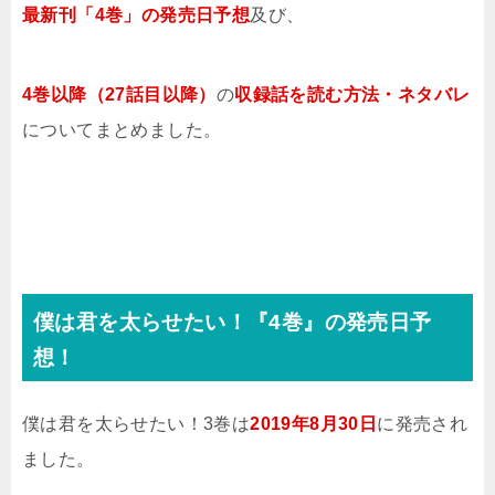
最新刊「4巻」の
発売日予想
及び、
4巻
以降（27
話目以降）
の
収録話を
読む方法・ネタバレ
についてまとめました。
僕は君を太らせたい！『4巻』の発売日予
想！
僕は君を太らせたい！3巻
は
2019年8月30日
に発売され
ました。