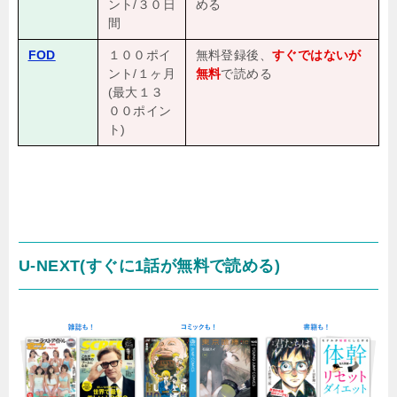
ント/３０日
める
間
FOD
１００ポイ
無料登録後、
すぐではないが
ント/１ヶ月
無料
で読める
(最大１３
００ポイン
ト)
U-NEXT(すぐに1話が無料で読める)