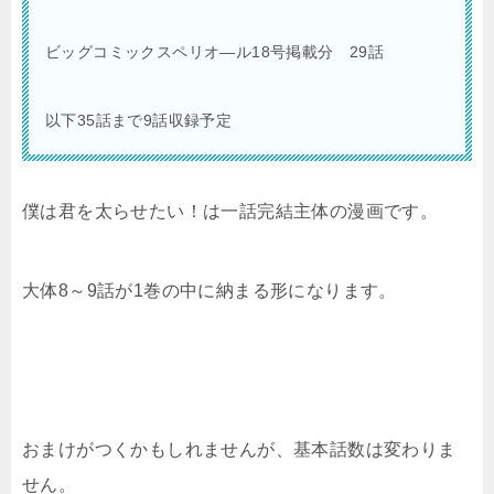
ビッグコミックスペリオ―ル18
号掲載分 29話
以下35話まで9話収録予定
僕は君を太らせたい！は一話完結主体の漫画です。
大体8～9話が1巻の中に納まる形になります。
おまけがつくかもしれませんが、基本話数は変わりま
せん。