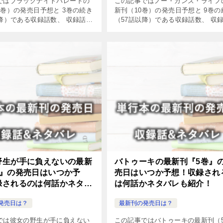
ではブラックナイトパレードの
この記事ではノー・ガンズ・ライフ
4巻）の発売日予想と 3巻の続き
新刊（10巻）の発売日予想と 9巻の
以降）である収録話数、 収録話を
（57話以降）である収録話数、 収
やネタバレについてまとめまし
読む方法やネタバレについてまとめ
た。
野生が手に負えないの最新
バトゥーキの最新刊『5巻』
巻』の発売日はいつか予
売日はいつか予想！収録され
録されるのは何話かネタバ
は何話かネタバレも紹介！
介！
発売日は？
最新刊の発売日は？
では彼女の野生が手に負えない
この記事ではバトゥーキの最新刊（