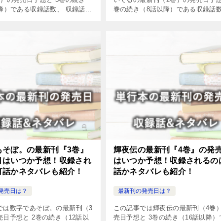
以降）である収録話数、 収録話を
巻の続き（8話以降）である収録話
やネタバレについてまとめまし
収録話を読む方法やネタバレについ
とめました。
あそぼ。の最新刊『3巻』
輝夜伝の最新刊『4巻』の発
日はいつか予想！収録され
はいつか予想！収録されるの
何話かネタバレも紹介！
話かネタバレも紹介！
発売日は？
最新刊の発売日は？
では数字であそぼ。の最新刊（3
この記事では輝夜伝の最新刊（4巻
日予想と 2巻の続き（12話以
売日予想と 3巻の続き（16話以降）