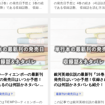
（2巻）の発売日予想と 1巻の続
の発売日予想と 4巻の続き（41話以
以降）である収録話数、 収録話
である収録話数、 収録話を読む方
法やネタバレについてまとめま
タバレについてまとめました。
PO―ティエンポ―の最新刊
銀河英雄伝説の最新刊『16巻
』の発売日はいつか予想！
発売日はいつか予想！収録さ
れるのは何話かネタバレも
のは何話かネタバレも紹介！
発売日は？
最新刊の発売日は？
はTIEMPO―ティエンポ―の
この記事では銀河英雄伝説の最新刊（