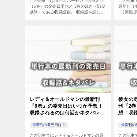
この記事では惰性67パーセントの最新刊
この記事
（6巻）の発売日予想と 5巻の続き（57話
最新刊（
以降）である収録話数、 収録話を読む方
（19話
法やネタバレについてまとめました。
読む方法
た。
レディ＆オールドマンの最新刊
彼女の
『8巻』の発売日はいつか予想！
刊『2
収録されるのは何話かネタバレも
想！収
紹介！
レも紹
最新刊の発売日は？
最新刊の
この記事ではレディ＆オールドマンの最
この記事