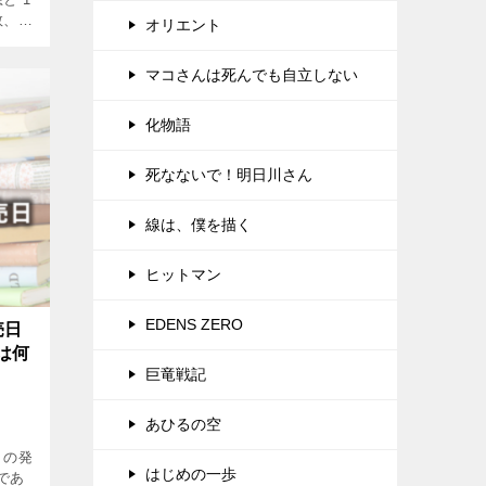
数、
オリエント
てま
マコさんは死んでも自立しない
化物語
死なないで！明日川さん
線は、僕を描く
ヒットマン
EDENS ZERO
売日
は何
巨竜戦記
あひるの空
）の発
はじめの一歩
であ