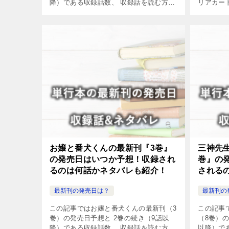
降）である収録話数、 収録話を読む方法
リアカー
やネタバレについてまとめました。
巻」の発売
降）の収
いてまと
お嬢と番犬くんの最新刊『3巻』
三神先
の発売日はいつか予想！収録され
巻』の
るのは何話かネタバレも紹介！
される
介！
最新刊の発売日は？
最新刊の
この記事ではお嬢と番犬くんの最新刊（3
この記事
巻）の発売日予想と 2巻の続き（9話以
（8巻）の
降）である収録話数、 収録話を読む方法
以降）で