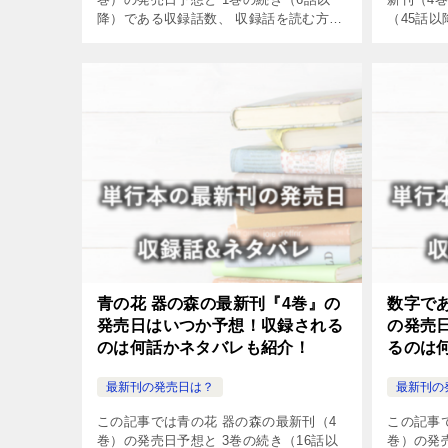
降）である収録話数、 収録話を読む方法
（45話
やネタバレについてまとめました。
読む方法
た。
青の花 器の森の最新刊『4巻』の
数字で
発売日はいつか予想！収録される
の発売
のは何話かネタバレも紹介！
るのは
最新刊の発売日は？
最新刊の
この記事では青の花 器の森の最新刊（4
この記事
巻）の発売日予想と 3巻の続き（16話以
巻）の発売