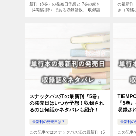
新刊（8巻）の発売日予想と 7巻の続き
の最新刊
（40話以降）である収録話数、 収録話を
き（9話
読む方法やネタバレについてまとめまし
を読む方
た。
した。
スナックバス江の最新刊『5巻』
TIEM
の発売日はいつか予想！収録され
『5巻
るのは何話かネタバレも紹介！
収録さ
紹介！
最新刊の発売日は？
最新刊の
この記事ではスナックバス江の最新刊（5
この記事で