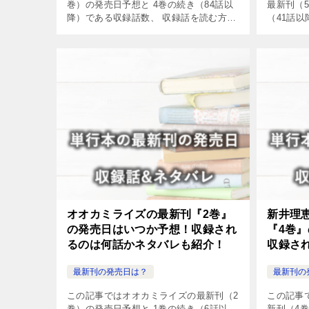
巻）の発売日予想と 4巻の続き（84話以
最新刊（
降）である収録話数、 収録話を読む方法
（41話
やネタバレについてまとめました。
読む方法
た。
オオカミライズの最新刊『2巻』
新井理
の発売日はいつか予想！収録され
『4巻
るのは何話かネタバレも紹介！
収録さ
紹介！
最新刊の発売日は？
最新刊の
この記事ではオオカミライズの最新刊（2
この記事
巻）の発売日予想と 1巻の続き（6話以
新刊（4