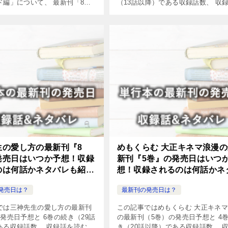
ド編」について、 最新刊「8
（13話以降）である収録話数、 収
日予想及び、 8巻（34話目以
読む方法やネタバレについてまとめ
録話を読む方法・ネタバレにつ
た。
めました。
生の愛し方の最新刊『8
めもくらむ 大正キネマ浪漫の
発売日はいつか予想！収録
新刊『5巻』の発売日はいつ
のは何話かネタバレも紹
想！収録されるのは何話かネ
レも紹介！
発売日は？
最新刊の発売日は？
では三神先生の愛し方の最新刊
この記事ではめもくらむ 大正キネ
発売日予想と 6巻の続き（29話
の最新刊（5巻）の発売日予想と 4
ある収録話数、 収録話を読む方
き（20話以降）である収録話数、 