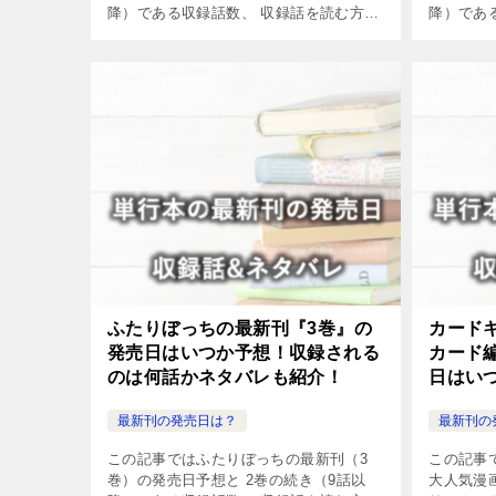
降）である収録話数、 収録話を読む方法
降）であ
やネタバレについてまとめました。
やネタバ
ふたりぼっちの最新刊『3巻』の
カード
発売日はいつか予想！収録される
カード
のは何話かネタバレも紹介！
日はい
何話か
最新刊の発売日は？
最新刊の
この記事ではふたりぼっちの最新刊（3
この記事
巻）の発売日予想と 2巻の続き（9話以
大人気漫