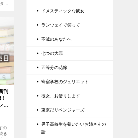
ネタバ
ドメスティックな彼女
ランウェイで笑って
不滅のあなたへ
七つの大罪
五等分の花嫁
寄宿学校のジュリエット
新刊
彼女、お借りします
想！
レも
東京卍リベンジャーズ
男子高校生を養いたいお姉さんの
すの
話
続き