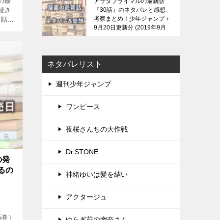
の最
アラタプライマルの最新話
続き
『30話』のネタバレと感想、
考察まとめ！少年ジャンプ＋
録話を
9月20日更新分
2019年9月
まし
21日
ネタバレリスト
週刊少年ジャンプ
ワンピース
夜桜さんちの大作戦
Dr.STONE
の発
るの
神緒ゆいは髪を結い
アクタージュ
5巻）
ゆらぎ荘の幽奈さん