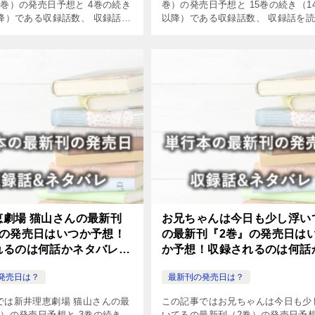
5巻）の発売日予想と 4巻の続き
巻）の発売日予想と 15巻の続き（1
以降）である収録話数、 収録話を
以降）である収録話数、 収録話を
やネタバレについてまとめまし
法やネタバレについてまとめました
恵劇場 猫山さんの最新刊
お兄ちゃんは今日も少し浮い
』の発売日はいつか予想！
の最新刊『2巻』の発売日は
れるのは何話かネタバレも
か予想！収録されるのは何話
タバレも紹介！
発売日は？
最新刊の発売日は？
では新井理恵劇場 猫山さんの最
この記事ではお兄ちゃんは今日も少
巻）の発売日予想と 3巻の続き
いてるの最新刊（2巻）の発売日予想