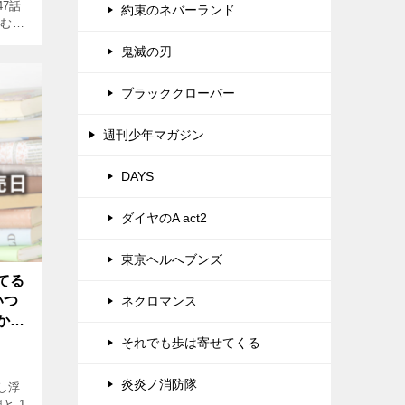
47話
約束のネバーランド
読む方
。
鬼滅の刃
ブラッククローバー
週刊少年マガジン
DAYS
ダイヤのA act2
東京ヘルへブンズ
てる
いつ
ネクロマンス
かネ
それでも歩は寄せてくる
炎炎ノ消防隊
し浮
と 1