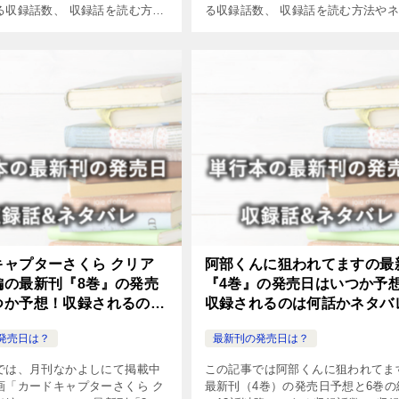
る収録話数、 収録話を読む方法
る収録話数、 収録話を読む方法や
レについてまとめました。
レについてまとめました。
キャプターさくら クリア
阿部くんに狙われてますの最
編の最新刊『8巻』の発売
『4巻』の発売日はいつか予
つか予想！収録されるのは
収録されるのは何話かネタバ
ネタバレも紹介！
紹介！
発売日は？
最新刊の発売日は？
では、月刊なかよしにて掲載中
この記事では阿部くんに狙われてま
画「カードキャプターさくら ク
最新刊（4巻）の発売日予想と6巻の