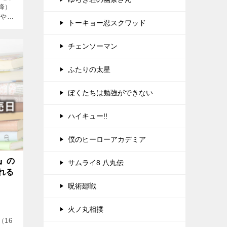
降）
法やネ
トーキョー忍スクワッド
チェンソーマン
ふたりの太星
ぼくたちは勉強ができない
ハイキュー!!
僕のヒーローアカデミア
』の
サムライ8 八丸伝
れる
呪術廻戦
火ノ丸相撲
16