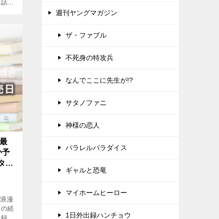
録話を
まし
週刊ヤングマガジン
ザ・ファブル
不死身の特攻兵
なんでここに先生が!?
サタノファニ
神様の恋人
最
パラレルパラダイス
か予
タバ
ギャルと恐竜
マイホームヒーロー
マ浪漫
巻の続
1日外出録ハンチョウ
収録話