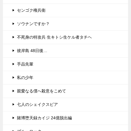
センゴク権兵衛
ソウナンですか？
不死身の特攻兵 生キトシ生ケル者タチヘ
彼岸島 48日後…
手品先輩
私の少年
親愛なる僕へ殺意をこめて
七人のシェイクスピア
賭博堕天録カイジ 24億脱出編