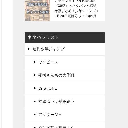
アラタプライマルの最新話
『30話』のネタバレと感想、
考察まとめ！少年ジャンプ＋
9月20日更新分
2019年9月
21日
ネタバレリスト
週刊少年ジャンプ
ワンピース
夜桜さんちの大作戦
Dr.STONE
神緒ゆいは髪を結い
アクタージュ
ゆらぎ荘の幽奈さん