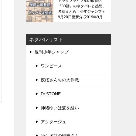
アラタプライマルの最新話
『30話』のネタバレと感想、
考察まとめ！少年ジャンプ＋
9月20日更新分
2019年9月
21日
ネタバレリスト
週刊少年ジャンプ
ワンピース
夜桜さんちの大作戦
Dr.STONE
神緒ゆいは髪を結い
アクタージュ
ゆらぎ荘の幽奈さん