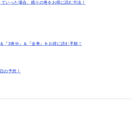
えていった場合、残りの巻をお得に読む方法！
＆『3巻分』＆『全巻』をお得に読む手順！
売日の予想！