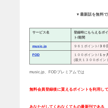
▼
最新話を無料で
サービス名
登録時にもらえるポ
ト/期間
music.jp
９６１ポイント/
３０
FOD
１００ポイント/
１ヶ
(最大１３００ポイント
music.jp、FODプレミアムでは
無料会員登録後に貰えるポイントを利用し
あなたがしてくれなくてもの最新刊である