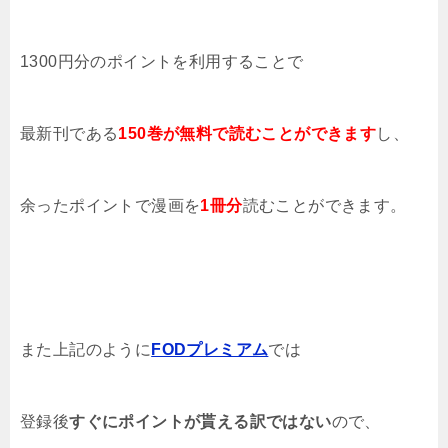
1300円分のポイントを利用することで
最新刊である
150巻
が無料で読むことができます
し、
余ったポイントで漫画を
1
冊
分
読むことができます。
また上記のように
FODプレミアム
では
登録後
すぐにポイントが貰える訳ではない
ので、