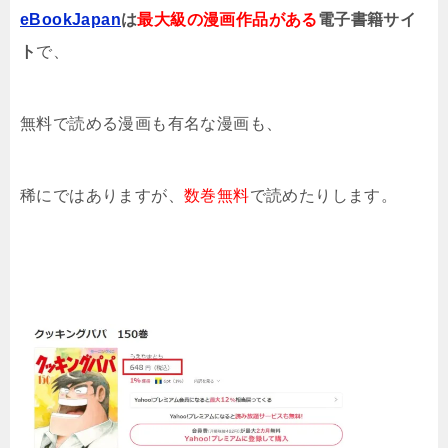
eBookJapan
は
最大級の漫画作品がある
電子書籍サイ
ト
で、
無料で読める漫画も有名な漫画も、
稀にではありますが、
数巻無料
で読めたりします。