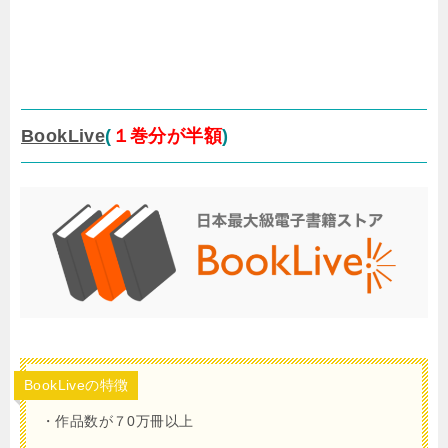
BookLive
(
１巻分が半額
)
BookLiveの特徴
・作品数が７0万冊以上