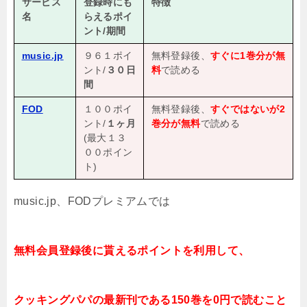
サービス
登録時にも
特徴
名
らえるポイ
ント/期間
music.jp
９６１ポイ
無料登録後、
すぐに1巻分が無
ント/
３０日
料
で読める
間
FOD
１００ポイ
無料登録後、
すぐではないが2
ント/
１ヶ月
巻分が無料
で読める
(最大１３
００ポイン
ト)
music.jp、FODプレミアムでは
無料会員登録後に貰えるポイントを利用して、
クッキングパパの最新刊である150
巻を
0円で読むこと