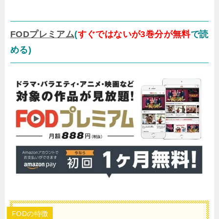
FODプレミアム
(
すぐではないが3巻分が無料
で読
める)
FODの特徴