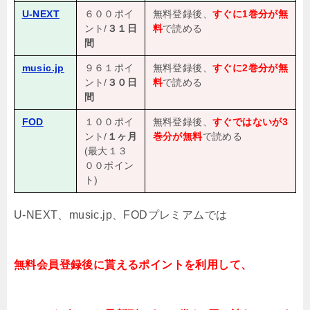
U-NEXT
６００ポイ
無料登録後、
すぐに1巻分が無
ント/
３１日
料
で読める
間
music.jp
９６１ポイ
無料登録後、
すぐに2巻分が無
ント/
３０日
料
で読める
間
FOD
１００ポイ
無料登録後、
すぐではないが3
ント/
１ヶ月
巻分が無料
で読める
(最大１３
００ポイン
ト)
U-NEXT、music.jp、FODプレミアムでは
無料会員登録後に貰えるポイントを利用して、