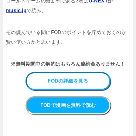
コールドゲーム
の
最新刊である3
巻
は
U-NEXT
か
music.jp
で読み、
その読んでいる間にFODのポイントを貯めておくのが
賢い使い方かと思います。
※無料期間中の解約はもちろん違約金ありません！
FODの詳細を見る
FODで漫画を無料で読む