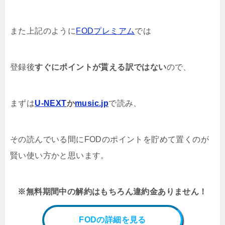
また上記のように
FODプレミアム
では
登録後
すぐにポイントが貰える訳ではない
ので、
まず
は
U-NEXT
か
music.jp
で読み、
その読んでいる間にFODのポイントを貯めて置くのが
賢い使い方かと思います。
※無料期間中の解約はもちろん違約金ありません！
FODの詳細を見る