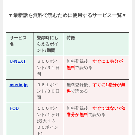
▼
最新話を無料で読むために使用するサービス一覧
▼
サービス
登録時にも
特徴
名
らえるポイ
ント/期間
U-NEXT
６００ポイ
無料登録後、
すぐに１巻分が
ント/３１日
無料
で読める
間
music.jp
９６１ポイ
無料登録後、
すぐに1巻分が無
ント/３０日
料
で読める
間
FOD
１００ポイ
無料登録後、
すぐではないが2
ント/１ヶ月
巻分が無料
で読める
(最大１３
００ポイン
ト)