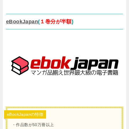
eBookJapan
(
１巻分が半額
)
eBookJapanの特徴
・作品数が50万冊以上