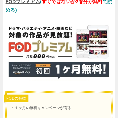
FODプレミアム
(
すぐではないが2巻分が無料
で読
める)
FODの特徴
・１ヶ月
の無料キャンペーンが有る