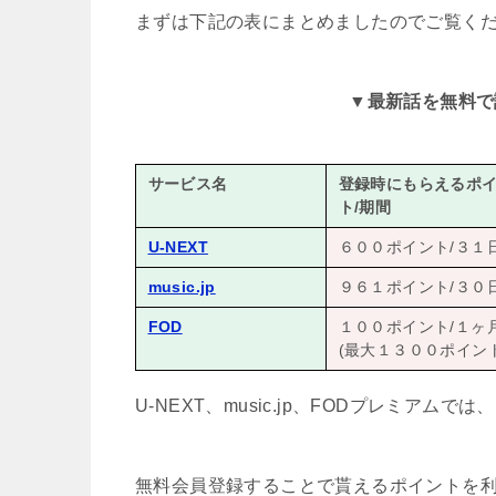
まずは下記の表にまとめましたのでご覧く
▼
最新話を無料で
サービス名
登録時にもらえるポ
ト/期間
U-NEXT
６００ポイント/３１
music.jp
９６１ポイント/３０
FOD
１００ポイント/１ヶ
(最大１３００ポイント
U-NEXT、music.jp、FODプレミアムでは、
無料会員登録することで貰えるポイントを