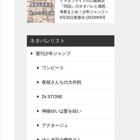
アラタプライマルの最新話
『30話』のネタバレと感想、
考察まとめ！少年ジャンプ＋
9月20日更新分
2019年9月
21日
ネタバレリスト
週刊少年ジャンプ
ワンピース
夜桜さんちの大作戦
Dr.STONE
神緒ゆいは髪を結い
アクタージュ
ゆらぎ荘の幽奈さん