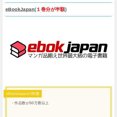
eBookJapan
(
１巻分が半額
)
eBookJapanの特徴
・作品数が50万冊以上