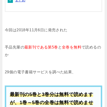
まとめ
今回は2018年11月6日に発売された
手品先輩の
最新刊である
第5巻
と
全巻を無料
で読めるの
か
29個の電子書籍サービスを調べた結果、
最新刊の5
巻と3巻分は無料で読めます
が、
1巻
～5巻の全巻は無料で読めませ