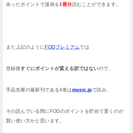
余ったポイントで漫画を
1冊分
読むことができます。
また上記のように
FODプレミアム
では
登録後
すぐにポイントが貰える訳ではない
ので、
手品先輩の
最新刊である4
巻は
music.jp
で読み、
その読んでいる間にFODのポイントを貯めて置くのが
賢い使い方かと思います。