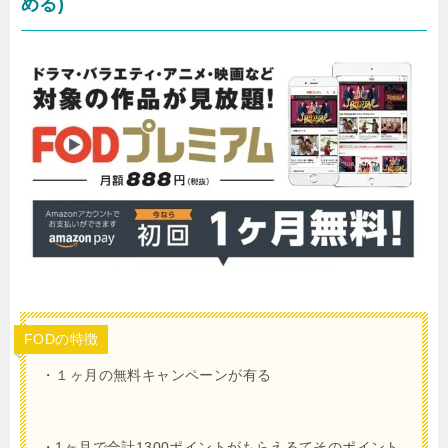
める)
FODの特徴
・１ヶ月
の無料キャンペーンが有る
・
1
ヶ月で合計
1300
ポイントがもらえるてそのポイント