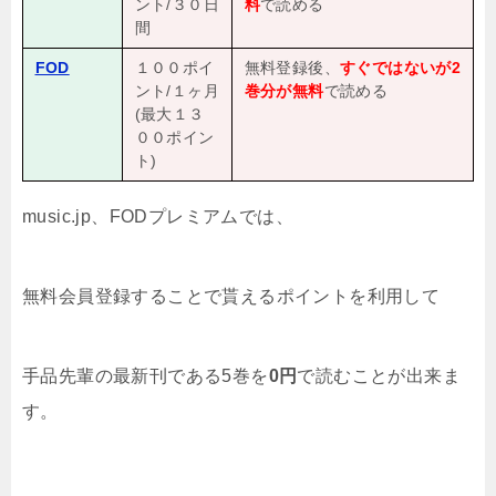
ント/３０日
料
で読める
間
FOD
１００ポイ
無料登録後、
すぐではないが2
ント/１ヶ月
巻分が無料
で読める
(最大１３
００ポイン
ト)
music.jp、FODプレミアムでは、
無料会員登録することで貰えるポイントを利用して
手品先輩の最新刊である5巻を
0円
で読むことが出来ま
す。