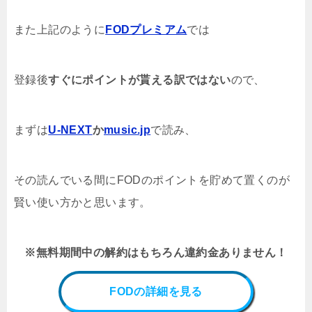
また上記のように
FODプレミアム
では
登録後
すぐにポイントが貰える訳ではない
ので、
まず
は
U-NEXT
か
music.jp
で読み、
その読んでいる間にFODのポイントを貯めて置くのが
賢い使い方かと思います。
※無料期間中の解約はもちろん違約金ありません！
FODの詳細を見る