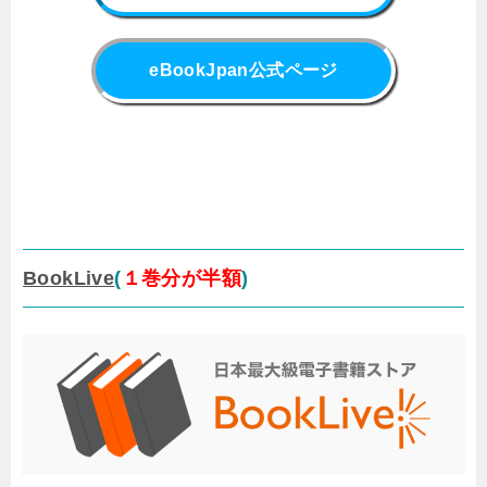
eBookJpan公式ページ
BookLive
(
１巻分が半額
)