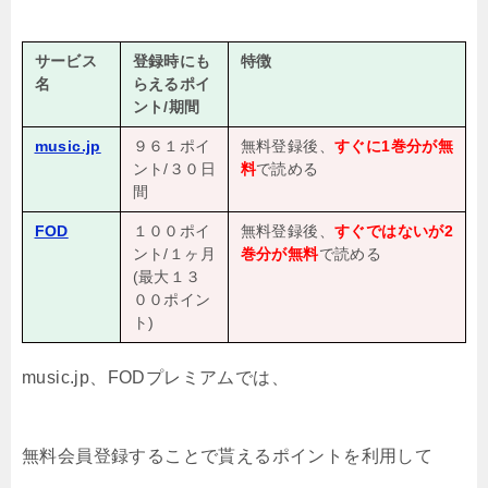
サービス
登録時にも
特徴
名
らえるポイ
ント/期間
music.jp
９６１ポイ
無料登録後、
すぐに1巻分が無
ント/３０日
料
で読める
間
FOD
１００ポイ
無料登録後、
すぐではないが2
ント/１ヶ月
巻分が無料
で読める
(最大１３
００ポイン
ト)
music.jp、FODプレミアムでは、
無料会員登録することで貰えるポイントを利用して