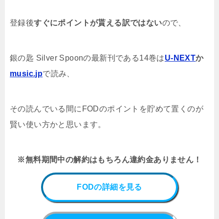
登録後
すぐにポイントが貰える訳ではない
ので、
銀の匙 Silver Spoonの
最新刊である14
巻は
U-NEXT
か
music.jp
で読み、
その読んでいる間にFODのポイントを貯めて置くのが
賢い使い方かと思います。
※無料期間中の解約はもちろん違約金ありません！
FODの詳細を見る