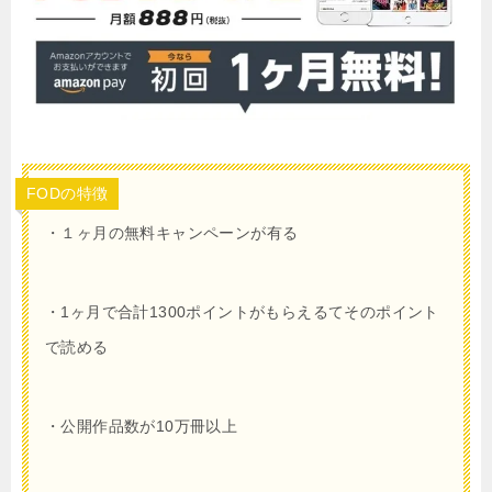
FODの特徴
・１ヶ月
の無料キャンペーンが有る
・
1
ヶ月で合計
1300
ポイントがもらえるてそのポイント
で読める
・公開作品数が10万冊以上