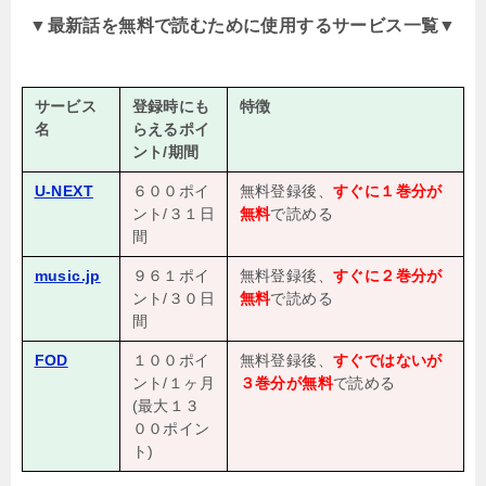
▼
最新話を無料で読むために使用するサービス一覧
▼
サービス
登録時にも
特徴
名
らえるポイ
ント/期間
U-NEXT
６００ポイ
無料登録後、
すぐに１巻分が
ント/３１日
無料
で読める
間
music.jp
９６１ポイ
無料登録後、
すぐに２巻分が
ント/３０日
無料
で読める
間
FOD
１００ポイ
無料登録後、
すぐではないが
ント/１ヶ月
３巻分が無料
で読める
(最大１３
００ポイン
ト)