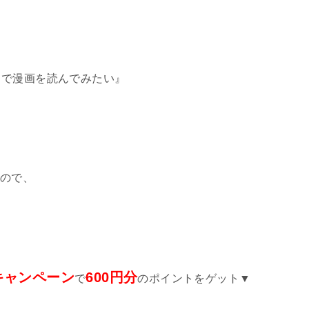
き
で漫画を読んでみたい』
ので、
キャンペーン
600円分
で
のポイントをゲット▼