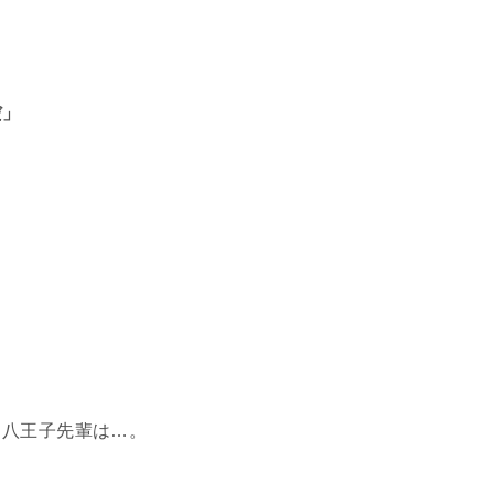
だ」
・八王子先輩は…。