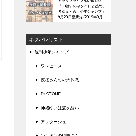
アラタプライマルの最新話
『30話』のネタバレと感想、
考察まとめ！少年ジャンプ＋
9月20日更新分
2019年9月
21日
ネタバレリスト
週刊少年ジャンプ
ワンピース
夜桜さんちの大作戦
Dr.STONE
神緒ゆいは髪を結い
アクタージュ
ゆらぎ荘の幽奈さん