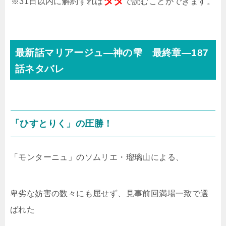
タダ
※31日以内に解約すれば
で読むことができます。
最新話マリアージュ―神の雫 最終章―187
話ネタバレ
「ひすとりく」の圧勝！
「モンターニュ」のソムリエ・
瑠璃山
による、
卑劣な妨害の数々にも屈せず、見事前回満場一致で選
ばれた