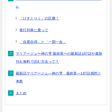
レ
「ひすとりく」の圧勝！
夜行列車に乗って
「自業自得」と「一期一会」
マリアージュ〜神の雫 最終章〜の最新話187話や最新
刊を無料で読む方法って？
最新話マリアージュ―神の雫 最終章―187話感想と
考察
まとめ