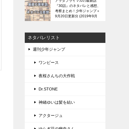
アラタプライマルの最新話
『30話』のネタバレと感想、
考察まとめ！少年ジャンプ＋
9月20日更新分
2019年9月
21日
ネタバレリスト
週刊少年ジャンプ
ワンピース
夜桜さんちの大作戦
Dr.STONE
神緒ゆいは髪を結い
アクタージュ
ゆらぎ荘の幽奈さん