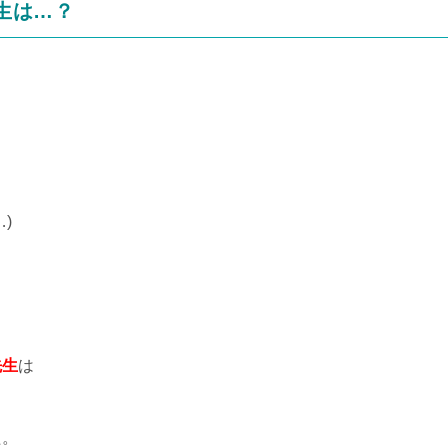
生は…？
)
先生
は
た。