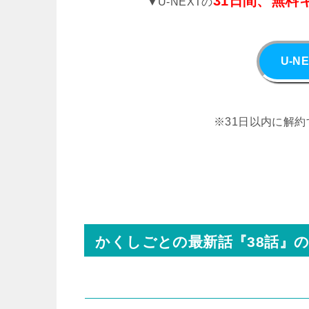
31日間、無料
▼U-NEXTの
U-
※31日以内に解約
かくしごとの最新話『38話』