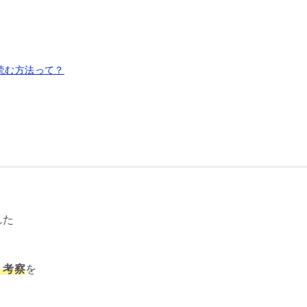
読む方法って？
れた
、考察
を