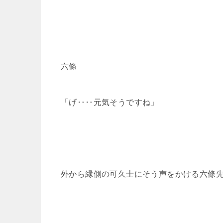
六條
「げ‥‥元気そうですね」
外から縁側の可久士にそう声をかける六條