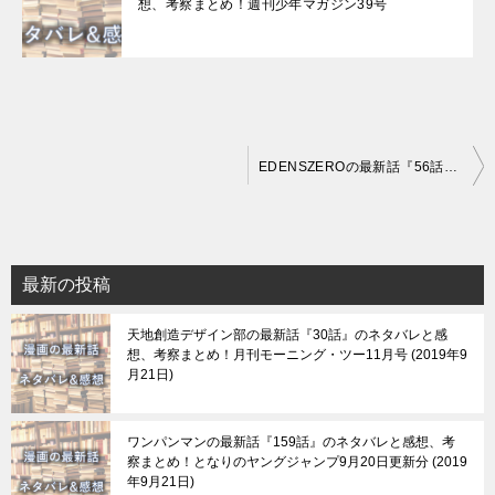
想、考察まとめ！週刊少年マガジン39号
投
EDENSZEROの最新話『56話』のネタバレと感想、考察まとめ！週刊少年マガジン36・37号
稿
ナ
ビ
最新の投稿
ゲ
天地創造デザイン部の最新話『30話』のネタバレと感
ー
想、考察まとめ！月刊モーニング・ツー11月号
2019年9
シ
月21日
ョ
ン
ワンパンマンの最新話『159話』のネタバレと感想、考
察まとめ！となりのヤングジャンプ9月20日更新分
2019
年9月21日