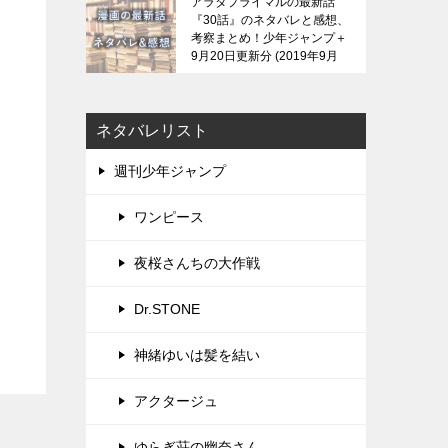
アラタプライマルの最新話
『30話』のネタバレと感想、
考察まとめ！少年ジャンプ＋
9月20日更新分
2019年9月
21日
ネタバレリスト
週刊少年ジャンプ
ワンピース
夜桜さんちの大作戦
Dr.STONE
神緒ゆいは髪を結い
アクタージュ
ゆらぎ荘の幽奈さん