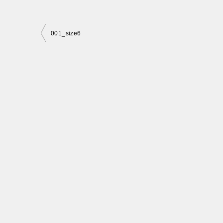
投
001_size6
稿
ナ
ビ
ゲ
ー
シ
ョ
ン