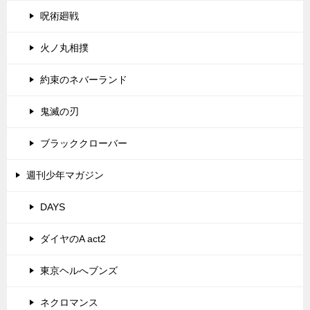
呪術廻戦
火ノ丸相撲
約束のネバーランド
鬼滅の刃
ブラッククローバー
週刊少年マガジン
DAYS
ダイヤのA act2
東京ヘルへブンズ
ネクロマンス