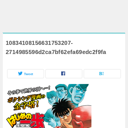
10834108156631753207-
2714985596d2ca7bf62efa69edc2f9fa
Tweet