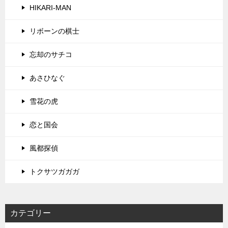
HIKARI-MAN
リボーンの棋士
忘却のサチコ
あさひなぐ
雪花の虎
恋と国会
風都探偵
トクサツガガガ
カテゴリー