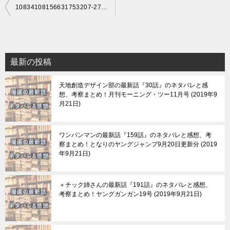
投
10834108156631753207-2714985596d2ca7bf62efa69edc2f9fa
稿
ナ
ビ
最新の投稿
ゲ
天地創造デザイン部の最新話『30話』のネタバレと感
ー
想、考察まとめ！月刊モーニング・ツー11月号
2019年9
シ
月21日
ョ
ン
ワンパンマンの最新話『159話』のネタバレと感想、考
察まとめ！となりのヤングジャンプ9月20日更新分
2019
年9月21日
＋チック姉さんの最新話『191話』のネタバレと感想、
考察まとめ！ヤングガンガン19号
2019年9月21日