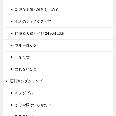
親愛なる僕へ殺意をこめて
七人のシェイクスピア
賭博堕天録カイジ 24億脱出編
ブルーロック
川柳少女
契れないひと
週刊ヤングジャンプ
キングダム
かぐや様は告らせたい