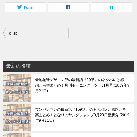
Tweet
投
c_sp
稿
ナ
ビ
最新の投稿
ゲ
天地創造デザイン部の最新話『30話』のネタバレと感
ー
想、考察まとめ！月刊モーニング・ツー11月号
2019年9
シ
月21日
ョ
ン
ワンパンマンの最新話『159話』のネタバレと感想、考
察まとめ！となりのヤングジャンプ9月20日更新分
2019
年9月21日