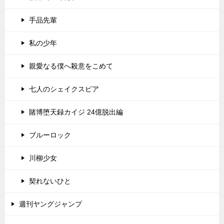
手品先輩
私の少年
親愛なる僕へ殺意をこめて
七人のシェイクスピア
賭博堕天録カイジ 24億脱出編
ブルーロック
川柳少女
契れないひと
週刊ヤングジャンプ