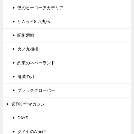
僕のヒーローアカデミア
サムライ8 八丸伝
呪術廻戦
火ノ丸相撲
約束のネバーランド
鬼滅の刃
ブラッククローバー
週刊少年マガジン
DAYS
ダイヤのA act2