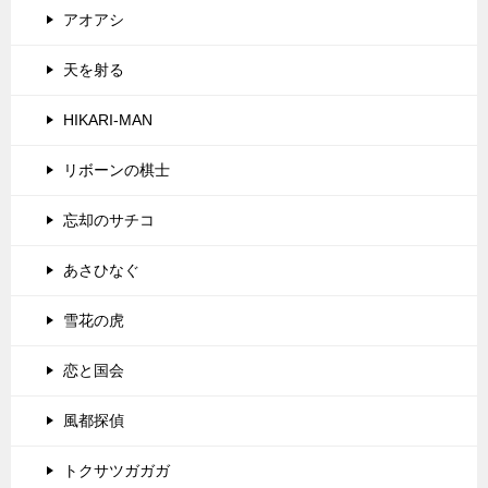
アオアシ
天を射る
HIKARI-MAN
リボーンの棋士
忘却のサチコ
あさひなぐ
雪花の虎
恋と国会
風都探偵
トクサツガガガ