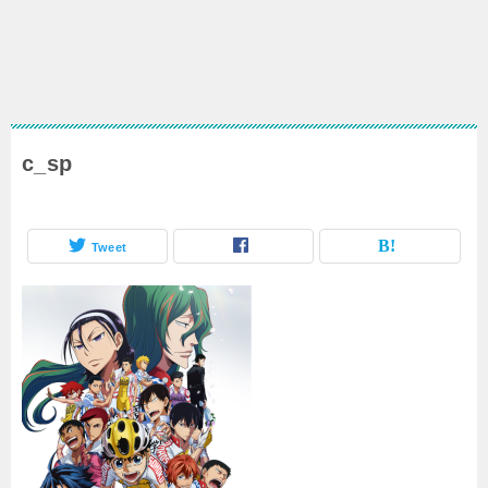
c_sp
Tweet