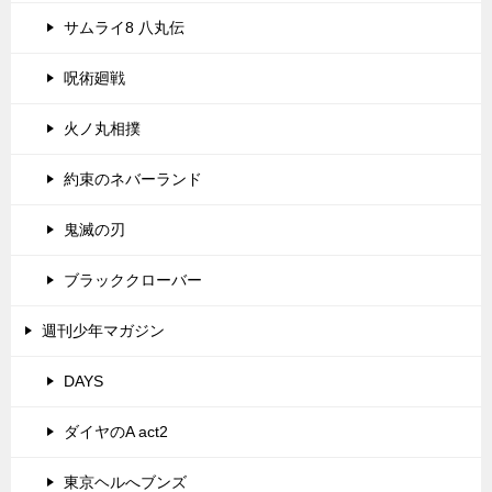
サムライ8 八丸伝
呪術廻戦
火ノ丸相撲
約束のネバーランド
鬼滅の刃
ブラッククローバー
週刊少年マガジン
DAYS
ダイヤのA act2
東京ヘルへブンズ