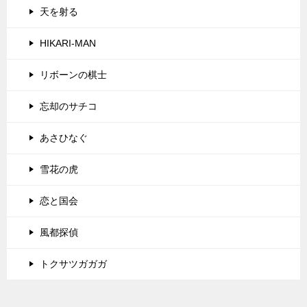
天を射る
HIKARI-MAN
リボーンの棋士
忘却のサチコ
あさひなぐ
雪花の虎
恋と国会
風都探偵
トクサツガガガ