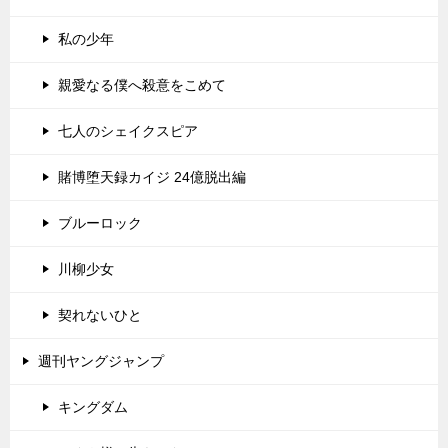
私の少年
親愛なる僕へ殺意をこめて
七人のシェイクスピア
賭博堕天録カイジ 24億脱出編
ブルーロック
川柳少女
契れないひと
週刊ヤングジャンプ
キングダム