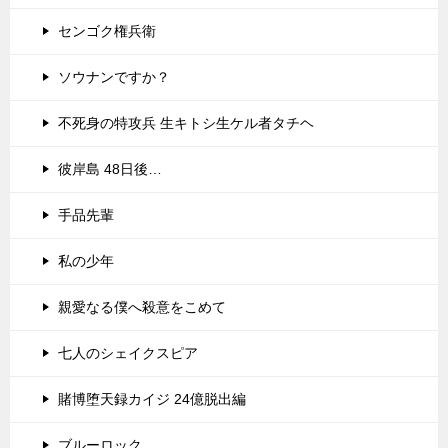
センゴク権兵衛
ソウナンですか？
不死身の特攻兵 生キトシ生ケル者タチヘ
彼岸島 48日後…
手品先輩
私の少年
親愛なる僕へ殺意をこめて
七人のシェイクスピア
賭博堕天録カイジ 24億脱出編
ブルーロック