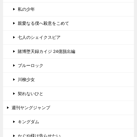
私の少年
親愛なる僕へ殺意をこめて
七人のシェイクスピア
賭博堕天録カイジ 24億脱出編
ブルーロック
川柳少女
契れないひと
週刊ヤングジャンプ
キングダム
かぐや様は告らせたい