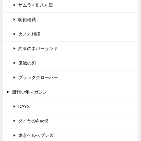
サムライ8 八丸伝
呪術廻戦
火ノ丸相撲
約束のネバーランド
鬼滅の刃
ブラッククローバー
週刊少年マガジン
DAYS
ダイヤのA act2
東京ヘルへブンズ