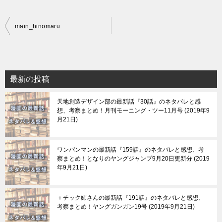
投
main_hinomaru
稿
ナ
ビ
最新の投稿
ゲ
天地創造デザイン部の最新話『30話』のネタバレと感
ー
想、考察まとめ！月刊モーニング・ツー11月号
2019年9
シ
月21日
ョ
ン
ワンパンマンの最新話『159話』のネタバレと感想、考
察まとめ！となりのヤングジャンプ9月20日更新分
2019
年9月21日
＋チック姉さんの最新話『191話』のネタバレと感想、
考察まとめ！ヤングガンガン19号
2019年9月21日