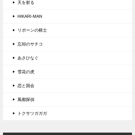
天を射る
HIKARI-MAN
リボーンの棋士
忘却のサチコ
あさひなぐ
雪花の虎
恋と国会
風都探偵
トクサツガガガ