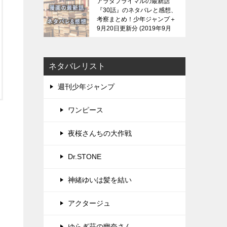
アラタプライマルの最新話
『30話』のネタバレと感想、
考察まとめ！少年ジャンプ＋
9月20日更新分
2019年9月
21日
ネタバレリスト
週刊少年ジャンプ
ワンピース
夜桜さんちの大作戦
Dr.STONE
神緒ゆいは髪を結い
アクタージュ
ゆらぎ荘の幽奈さん