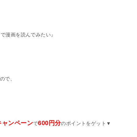
き
で漫画を読んでみたい』
ので、
キャンペーン
600円分
で
のポイントをゲット▼