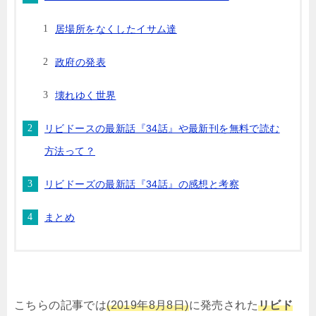
居場所をなくしたイサム達
政府の発表
壊れゆく世界
リビドースの最新話『34話』や最新刊を無料で読む
方法って？
リビドーズの最新話『34話』の感想と考察
まとめ
こちらの記事では
(2019年8月8日)
に発売された
リビド