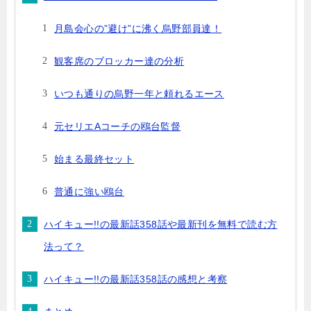
月島会心の”避け”に沸く烏野部員達！
観客席のブロッカー達の分析
いつも通りの烏野一年と頼れるエース
元セリエAコーチの鴎台監督
始まる最終セット
普通に強い鴎台
ハイキュー!!の最新話358話や最新刊を無料で読む方
法って？
ハイキュー!!の最新話358話の感想と考察