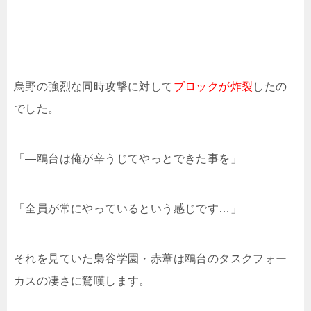
烏野の強烈な同時攻撃に対して
ブロックが炸裂
したの
でした。
「―鴎台は俺が辛うじてやっとできた事を」
「全員が常にやっているという感じです…」
それを見ていた梟谷学園・赤葦は鴎台のタスクフォー
カスの凄さに驚嘆します。