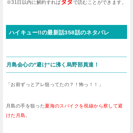
タダ
※31日以内に解約すれば
で読むことができます。
ハイキュー!!の最新話358話のネタバレ
月島会心の”避け”に沸く烏野部員達！
「お前ずっとアレ狙ってたの？！怖っ！！」
月島の手を狙った
夏海のスパイクを視線から察して避
けた月島
。