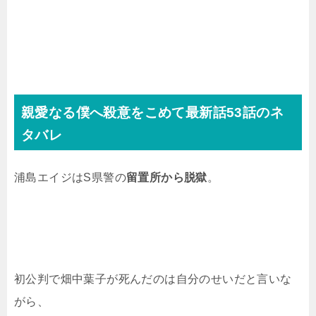
親愛なる僕へ殺意をこめて最新話53話のネ
タバレ
浦島エイジはS県警の
留置所から脱獄
。
初公判で畑中葉子が死んだのは自分のせいだと言いな
がら、