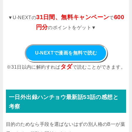
31日間、無料キャンペーン
600
▼U-NEXTの
で
円分
のポイントをゲット▼
U-NEXTで漫画を無料で読む
タダ
※31日以内に解約すれば
で読むことができます。
一日外出録ハンチョウ最新話53話の感想と
考察
目的のためなら手段を選ばないはずの別人格のB一が葉